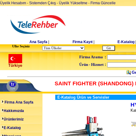
Üyelik Hesabım
-
Sistemden Çıkış
-
Üyelik Yükseltme
-
Firma Güncelle
Ana Sayfa
|
Firma Kayıt
|
E-Katalog
Ulke Seçiniz
Firma Arama
:
Ürün - Hizmet
:
Türkiye
Ge
SAINT FIGHTER (SHANDONG) 
E-Katalog Ürün ve Servisler
Firma Ana Sayfa
H
Kat
Hakkımızda
Ürünlerimiz
E-Katalog