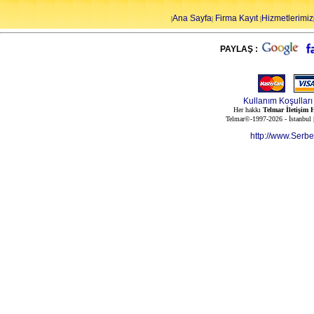
Ana Sayfa
Firma Kayıt
Hizmetlerimiz
|
|
|
PAYLAŞ :
Kullanım Koşulları
Her hakkı
Telmar İletişim H
Telmar©-1997-2026 - İstanbul
http://www.Serb