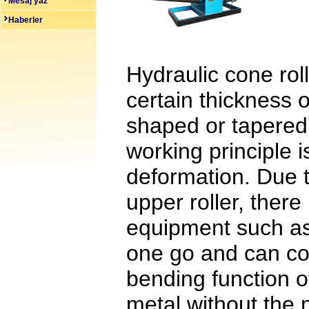
Mesaj yaz
Haberler
Hydraulic cone rol
certain thickness o
shaped or tapered 
working principle i
deformation. Due t
upper roller, there
equipment such as 
one go and can co
bending function o
metal without the n