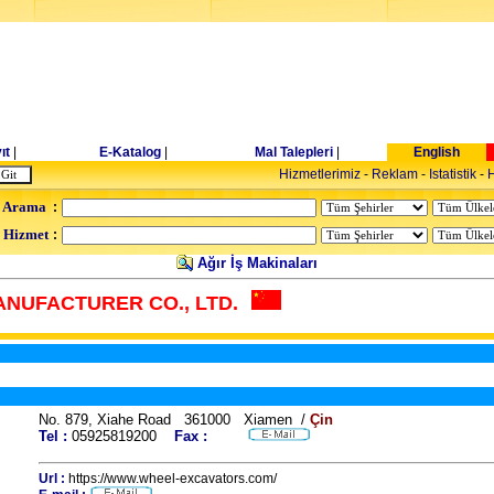
ıt
|
E-Katalog
|
Mal Talepleri
|
English
Hizmetlerimiz
-
Reklam
-
Istatistik
-
H
 Arama
:
- Hizmet
:
Ağır İş Makinaları
NUFACTURER CO., LTD.
No. 879, Xiahe Road 361000 Xiamen /
Çin
Tel :
05925819200
Fax :
Url :
https://www.wheel-excavators.com/