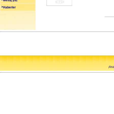
Mesaj yaz
Haberler
Ana
|