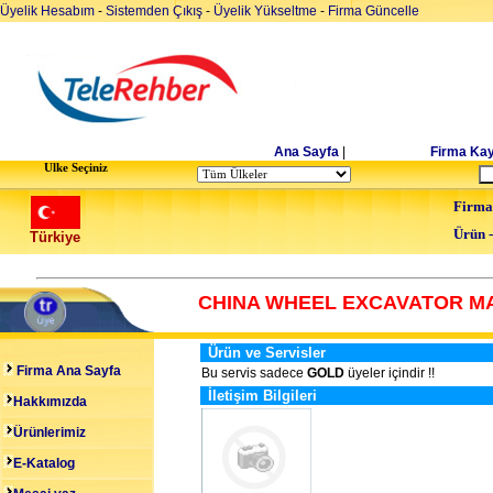
Üyelik Hesabım
-
Sistemden Çıkış
-
Üyelik Yükseltme
-
Firma Güncelle
Ana Sayfa
|
Firma Kay
Ulke Seçiniz
Firma
Ürün 
Türkiye
CHINA WHEEL EXCAVATOR MA
Ürün ve Servisler
Firma Ana Sayfa
Bu servis sadece
GOLD
üyeler içindir !!
İletişim Bilgileri
Hakkımızda
Ürünlerimiz
E-Katalog