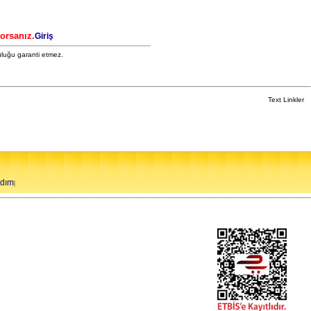
yorsanız.
Giriş
uluğu garanti etmez.
Text Linkler
rdım
|