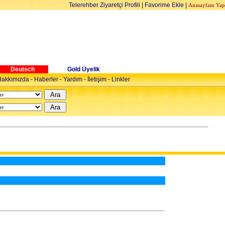
Telerehber Ziyaretçi Profili
|
Favorime Ekle
|
Anasayfam Yap
Deutsch
Gold Üyelik
akkımızda
-
Haberler
-
Yardım
-
İletişim
-
Linkler