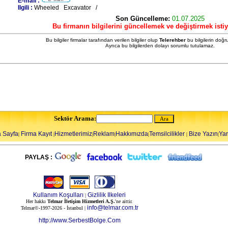
E-mail :
Ilgili :
Wheeled Excavator /
Son Güncelleme:
01.07.2025
Bu firmanın bilgilerini güncellemek ve değiştirmek isti
Bu bilgiler firmalar tarafından verilen bilgiler olup
Telerehber
bu bilgilerin doğr
Ayrıca bu bilgilerden dolayı sorumlu tutulamaz.
Sektör Arama:
 Sayfa
Firma Kayıt
Hizmetlerimiz
Reklam
Hakkımızda
Temsilcilikler
Bize Yazın
Ya
|
|
|
|
|
|
|
PAYLAŞ :
Kullanım Koşulları
Gizlilik Ilkeleri
|
Her hakkı
Telmar İletişim Hizmetleri A.Ş.
'ne aittir.
info@telmar.com.tr
Telmar©-1997-2026 - İstanbul |
http://www.SerbestBolge.Com