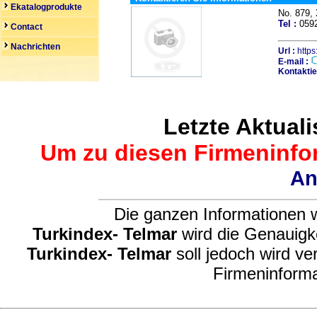
Ekatalogprodukte
No. 879
Tel :
059
Contact
Nachrichten
Url :
http
E-mail :
Kontaktie
Letzte Aktuali
Um zu diesen Firmeninfor
An
Die ganzen Informationen w
Turkindex- Telmar
wird die Genauigke
Turkindex- Telmar
soll jedoch wird ve
Firmeninforma