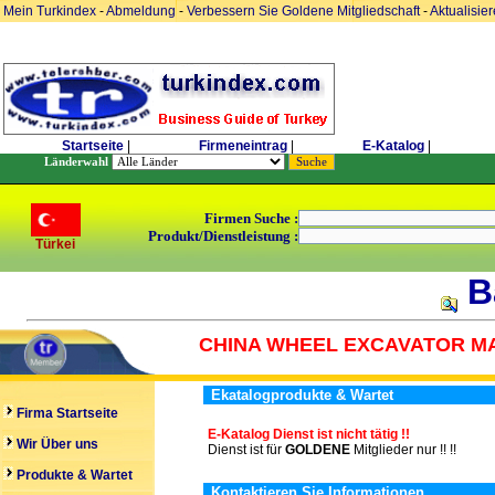
Mein Turkindex
-
Abmeldung
-
Verbessern Sie Goldene Mitgliedschaft
-
Aktualisie
Startseite
|
Firmeneintrag
|
E-Katalog
|
Länderwahl
Firmen Suche :
Produkt/Dienstleistung :
Türkei
B
CHINA WHEEL EXCAVATOR MA
Ekatalogprodukte & Wartet
Firma Startseite
E-Katalog Dienst ist nicht tätig !!
Wir Über uns
Dienst ist für
GOLDENE
Mitglieder nur !! !!
Produkte & Wartet
Kontaktieren Sie Informationen