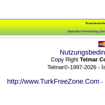
Branchensuch
Startseite
Firmeneintrag
Dien
|
|
|
Nutzungsbedi
Copy Right
Telmar C
Telmar©-1997-2026 - İs
http://www.TurkFreeZone.Com
-