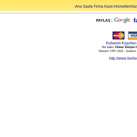
Ana Sayfa
Firma Kayıt
Hizmetlerimiz
|
|
|
PAYLAŞ :
Kullanım Koşulları
Her hakkı
Telmar İletişim H
Telmar©-1997-2026 - İstanbul
http://www.Serb