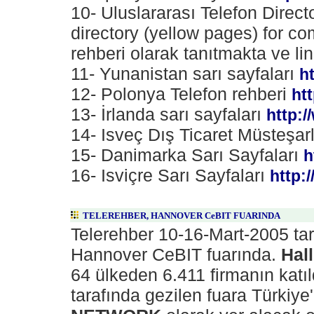
10- Uluslararası Telefon Direc
directory (yellow pages) for com
rehberi olarak tanıtmakta ve li
11- Yunanistan sarı sayfaları
h
12- Polonya Telefon rehberi
ht
13- İrlanda sarı sayfaları
http:
14- Isveç Dış Ticaret Müsteşar
15- Danimarka Sarı Sayfaları
h
16- Isviçre Sarı Sayfaları
http:
TELEREHBER, HANNOVER CeBIT FUARINDA
Telerehber 10-16-Mart-2005 tar
Hannover CeBIT fuarında.
Hal
64 ülkeden 6.411 firmanın katıl
tarafında gezilen fuara Türkiye