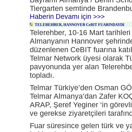
Tiergarten semtinde Brandenbu
Haberin Devamı için >>>
TELEREHBER, HANNOVER CeBIT FUARINDAYDI
Telerehber, 10-16 Mart tarihler
Almanyanın Hannover şehrind
düzenlenen CeBIT fuarına katıl
Telmar Network üyesi olarak T
pavyonunda yer alan Telerehber
topladı.
Telmar Türkiye’den Osman G
Telmar Almanya’dan Zafer KO
ARAP, Şeref Yeginer ‘in görevl
ve gerekse ziyaretçileri tarafınd
Fuar süresince gelen türk ve y