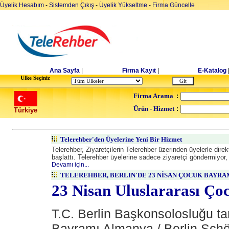
Üyelik Hesabım
-
Sistemden Çıkış
-
Üyelik Yükseltme
-
Firma Güncelle
Ana Sayfa
|
Firma Kayıt
|
E-Katalog
Ulke Seçiniz
Firma Arama
:
Ürün - Hizmet
:
Türkiye
Telerehber'den Üyelerine Yeni Bir Hizmet
Telerehber, Ziyaretçilerin Telerehber üzerinden üyelerle dir
başlattı. Telerehber üyelerine sadece ziyaretçi göndermiyor, a
Devamı için...
TELEREHBER, BERLIN'DE 23 NİSAN ÇOCUK BAYRA
23 Nisan Uluslararası Ç
T.C. Berlin Başkonsolosluğu t
Bayramı Almanya / Berlin Sch