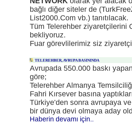
NETWORK
olarak yer alacak 
bağlı diğer siteler de (TurkFr
List2000.Com vb.) tanıtılacak.
Tüm Telerehber ziyaretçilerini
bekliyoruz.
Fuar görevlilerimiz siz ziyaretçi
TELEREHBER, AVRUPA BASININDA
Avrupada 550.000 baskı yapa
göre;
Telerehber Almanya Temsilcili
Fahri Kırsever basına yaptıkla
Türkiye'den sonra avrupaya ve 
bir dünya devi olmaya aday olduk
Haberin devamı için..