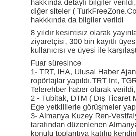
hakkında detaylı bilgiler verild
diğer siteler ( TurkFreeZone.C
hakkkında da bilgiler verildi
8 yıldır kesintisiz olarak yayın
ziyaretçisi, 300 bin kayıtlı üye
kullanıcısı ve üyesi ile karşılaşt
Fuar süresince
1- TRT, IHA, Ulusal Haber Aja
ropörtajlar yapıldı.TRT-Int, 
Telerehber haber olarak verildi,
2 - Tubitak, DTM ( Dış Ticaret 
Ege yetkililerle görüşmeler yapı
3- Almanya Kuzey Ren-Vestfa
tarafından düzenlenen Almanyad
konulu toplantıya katılıp kendi