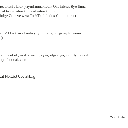
ret sitesi olarak yayınlanmaktadır. Onbinlerce üye firma
akta mal almakta, mal satmaktadır.
Bolge.Com ve www.TurkTradeIndex.Com internet
 1.200 sektör altında yayınlandığı ve geniş bir arama
u).
ayri menkul , satılık vasıta, eşya,bilgisayar, mobilya, evcil
yayınlanmaktadır.
zi) No:163 Cevizlibağ
Text Linkler