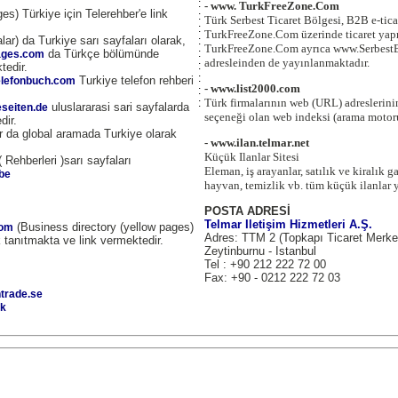
:
- www. TurkFreeZone.Com
es) Türkiye için Telerehber'e link
:
Türk Serbest Ticaret Bölgesi, B2B e-tica
:
TurkFreeZone.Com üzerinde ticaret yapm
lar) da Turkiye sarı sayfaları olarak,
:
TurkFreeZone.Com ayrıca www.Serbest
da Türkçe bölümünde
:
ages.com
adresleinden de yayınlanmaktadır.
:
tedir.
:
Turkiye telefon rehberi
elefonbuch.com
- www.list2000.com
:
Türk firmalarının web (URL) adreslerinin
:
uluslararasi sari sayfalarda
eseiten.de
seçeneği olan web indeksi (arama motor
dir.
 da global aramada Turkiye olarak
- www.ilan.telmar.net
Küçük Ilanlar Sitesi
 Rehberleri )sarı sayfaları
Eleman, iş arayanlar, satılık ve kiralık g
be
hayvan, temizlik vb. tüm küçük ilanlar 
POSTA ADRESİ
Telmar Iletişim Hizmetleri A.Ş.
(Business directory (yellow pages)
com
Adres: TTM 2 (Topkapı Ticaret Merke
k tanıtmakta ve link vermektedir.
Zeytinburnu - Istanbul
Tel : +90 212 222 72 00
Fax: +90 - 0212 222 72 03
trade.se
dk