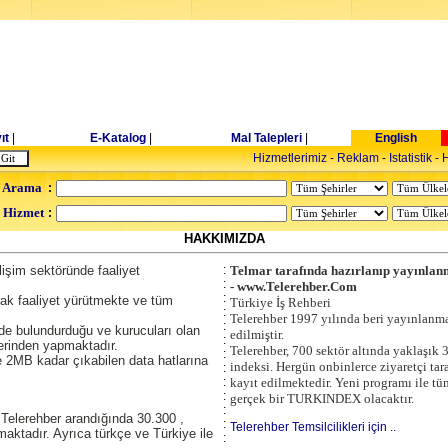
ıt
|
E-Katalog
|
Mal Talepleri
|
English
Hizmetlerimiz
-
Reklam
-
Istatistik
-
H
 Arama
:
- Hizmet
:
HAKKIMIZDA
lişim sektöründe faaliyet
:
Telmar tarafında hazırlanıp yayınlanm
:
- www.Telerehber.Com
:
rak faaliyet yürütmekte ve tüm
Türkiye İş Rehberi
:
Telerehber 1997 yılında beri yayınlanma
:
de bulundurduğu ve kurucuları olan
edilmiştir.
:
erinden yapmaktadır.
Telerehber, 700 sektör altında yaklaşık 
:
2MB kadar çıkabilen data hatlarına
indeksi. Hergün onbinlerce ziyaretçi tar
:
:
kayıt edilmektedir. Yeni programı ile tü
:
gerçek bir TURKINDEX olacaktır.
:
Telerehber arandığında 30.300 ,
:
Telerehber Temsilcilikleri için ..
aktadır. Ayrıca türkçe ve Türkiye ile
: