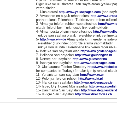
ilgili tüm aramalarda Telerehber bulunmaktadır
Diğer ülke ve uluslararası sarı sayfalardan (yellow pag
veren siteler:
1- Uluslararasi
(sari sayfa
http://www.yellowpages.com
2- Avrupanın en buyuk rehber sitesi
http://www.europ
partner olarak Telerehber- Turkfreezone refere edilmek
3- Almanya telefon rehberi web sitesinde
http://www.t
olarak Telerehber- Turkindex'e link verilmektedir.
4- Alman posta ofisinin web sitesinde
http://www.gelb
Turkiye sari sayfasi olarak Telerehbere link verilmekte
5-
Almanyada kim nerede ne satıyor
http://www.wlw.de
Telerehber (Turkindex.com) 'de arama yapmaktadır.
Türkiye konusunda Telerehber’e link veren diğer ülke (
6- Belçika sarı sayfaları olan
http://www.goldenpages.
7- Hollanda sarı sayfaları
http://www.goudengids.nl
8- Norveç sarı sayfaları
http://www.gulesider.no
9- Ispanya sari sayfaları
http://www.superpages.com
10- Uluslararası Telefon Directory
http://www.infobel.
for companies in Turkey) firmalar için iş rehberi olara
11- Yunanistan sarı sayfaları
http://www.xo.gr
12- Polonya Telefon rehberi
http://www.pkt.pl
13- İrlanda sarı sayfaları
http://www.goldenpages.ie
14- Isveç Dış Ticaret Müsteşarlığı
http://www.swedish
15- Danimarka Sarı Sayfaları
http://www.degulesider.
16- Isviçre Sarı Sayfaları
http://www.directories.ch