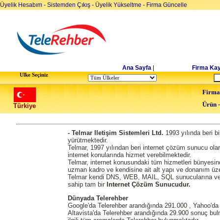
Üyelik Hesabım
-
Sistemden Çıkış
-
Üyelik Yükseltme
-
Firma Güncelle
Ana Sayfa
|
Firma Kay
Ulke Seçiniz
Firma
Ürün 
Türkiye
- Telmar Iletişim Sistemleri Ltd.
1993 yılında beri bi
yürütmektedir.
Telmar, 1997 yılından beri internet çözüm sunucu ola
internet konularında hizmet verebilmektedir.
Telmar, internet konusundaki tüm hizmetleri bünyesin
uzman kadro ve kendisine ait alt yapı ve donanım üz
Telmar kendi DNS, WEB, MAIL, SQL sunucularına ve 
sahip tam bir
Internet Çözüm Sunucudur.
Dünyada Telerehber
Google'da Telerehber arandığında 291.000 , Yahoo'da 
Altavista'da Telerehber arandığında 29.900 sonuç bulm