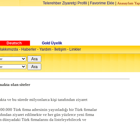
Telerehber Ziyaretçi Profili
|
Favorime Ekle
|
Anasayfam Yap
Deutsch
Gold Üyelik
akkımızda
-
Haberler
-
Yardım
-
İletişim
-
Linkler
akta olan siteler
kta ve bu sürede milyonlarca kişi tarafından ziyaret
300.000 Türk firma adresinin yayınladığı bir Türk firmalar
afından ziyaret edilmekte ve her gün yüzlerce yeni firma
m dünyadaki Türk firmalarını da listeleyebilecek ve