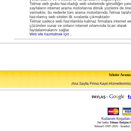
Telmar web grubu hazırladığı web sitelerinde görselliğin yan
sayfaların internet arama motorlarına dönük yüzlerini de ön
vermekte, bu nedenle tüm arama motorlarında Telmar tarafı
hazırlamış web siteleri ilk sıralarda çıkmaktadır.
Telmar sadece web hazırlamkla kalmaz firmalara internet w
çözümleri sunar ve onların internet ortamında ticari olarak
faydalanmalarını sağlar.
Web site hazırlatmak için ..
Sektör Aram
Ana Sayfa
Firma Kayıt
Hizmetlerimiz
|
|
|
PAYLAŞ :
Kullanım Koşulları
Her hakkı
Telmar İletişim H
Telmar©-1997-2026 - İstanbul