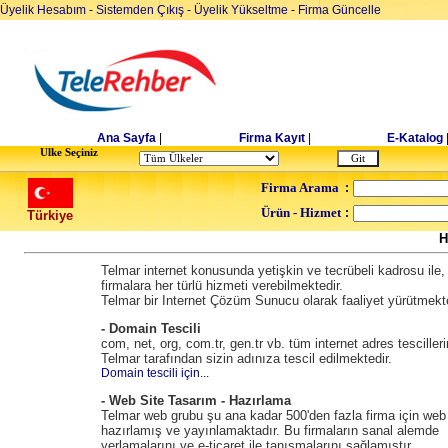
Üyelik Hesabım
-
Sistemden Çıkış
-
Üyelik Yükseltme
-
Firma Güncelle
Ana Sayfa
|
Firma Kayıt
|
E-Katalog
Ulke Seçiniz
Firma Arama
:
Ürün - Hizmet
:
Türkiye
H
Telmar internet konusunda yetişkin ve tecrübeli kadrosu ile,
firmalara her türlü hizmeti verebilmektedir.
Telmar bir Internet Çözüm Sunucu olarak faaliyet yürütmekte
- Domain Tescili
com, net, org, com.tr, gen.tr vb. tüm internet adres tescilleri
Telmar tarafından sizin adınıza tescil edilmektedir.
Domain tescili için...
- Web Site Tasarım - Hazırlama
Telmar web grubu şu ana kadar 500'den fazla firma için web 
hazırlamış ve yayınlamaktadır. Bu firmaların sanal alemde
yerlamalarını ve e-ticaret ile tanışmalarını sağlamıştır.