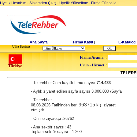
Üyelik Hesabım
-
Sistemden Çıkış
-
Üyelik Yükseltme
-
Firma Güncelle
Ana Sayfa
|
Firma Kayıt
|
E-Katalog
Ulke Seçiniz
Firma Arama
:
Ürün - Hizmet
:
Türkiye
TELEREH
- Telerehber.Com kayıtlı firma sayısı
714.433
:
:
- Aylık ziyaret edilen sayfa sayısı 3.000.000 /Sayfa
:
:
- Telerehber,
:
:
963715
08.08.2026 Tarihinden beri
kişi ziyaret
:
etmiştir.
:
:
- Online ziyaretçi :26762
:
:
- Ana sektör sayısı: 43
:
Toplam sektör sayısı : 1.200
: