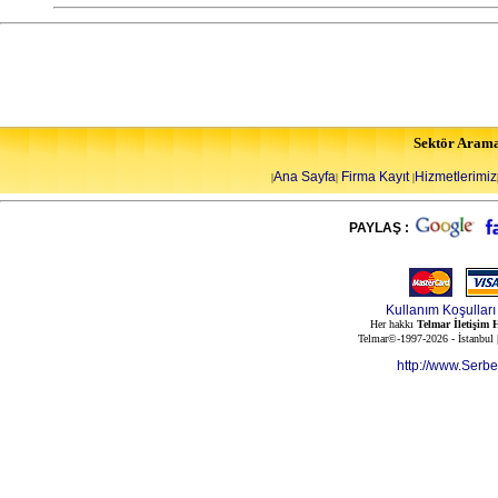
Sektör Aram
Ana Sayfa
Firma Kayıt
Hizmetlerimiz
|
|
|
PAYLAŞ :
Kullanım Koşulları
Her hakkı
Telmar İletişim H
Telmar©-1997-2026 - İstanbul
http://www.Serb