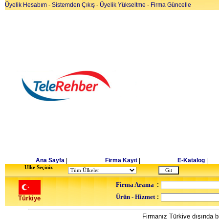
Üyelik Hesabım
-
Sistemden Çıkış
-
Üyelik Yükseltme
-
Firma Güncelle
Ana Sayfa
|
Firma Kayıt
|
E-Katalog
|
Ulke Seçiniz
Firma Arama
:
Ürün - Hizmet
:
Türkiye
Firmanız Türkiye dışında bi