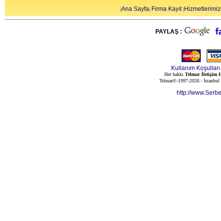
Ana Sayfa
Firma Kayıt
Hizmetlerimiz
|
|
|
PAYLAŞ :
Kullanım Koşulları
Her hakkı
Telmar İletişim H
Telmar©-1997-2026 - İstanbul
http://www.Serb