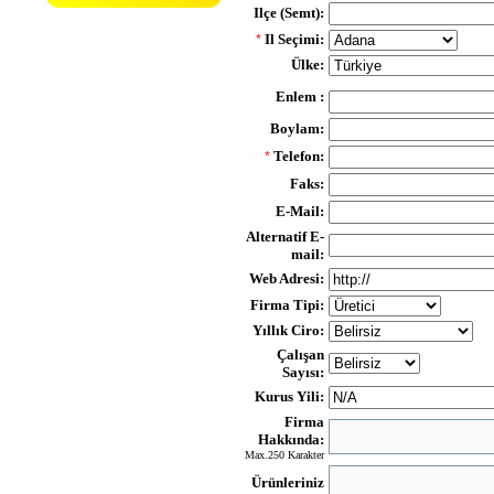
Ilçe (Semt):
Il Seçimi:
*
Ülke:
Enlem :
Boylam:
Telefon:
*
Faks:
E-Mail:
Alternatif E-
mail:
Web Adresi:
Firma Tipi:
Yıllık Ciro:
Çalışan
Sayısı:
Kurus Yili:
Firma
Hakkında:
Max.250 Karakter
Ürünleriniz