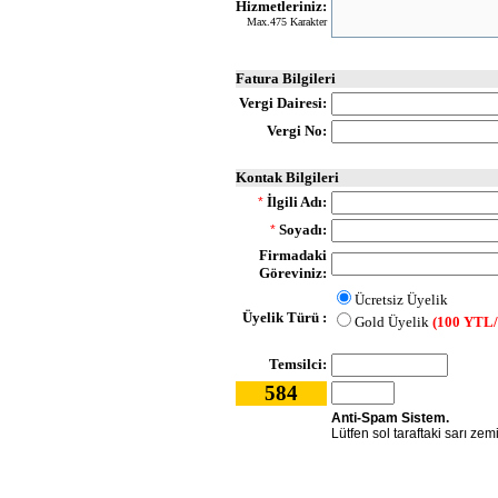
Hizmetleriniz:
Max.475 Karakter
Fatura Bilgileri
Vergi Dairesi:
Vergi No:
Kontak Bilgileri
İlgili Adı:
*
Soyadı:
*
Firmadaki
Göreviniz:
Ücretsiz Üyelik
Üyelik Türü :
Gold Üyelik
(100 YTL/
Temsilci:
584
Anti-Spam Sistem.
Lütfen sol taraftaki sarı zem